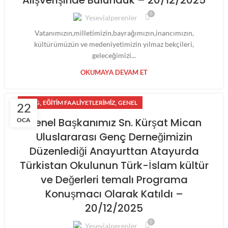
Alışverişinde Bulunduk – 20/12/2025
0
Yesevialperenler
Vatanımızın,milletimizin,bayrağımızın,inancımızın,
kültürümüzün ve medeniyetimizin yılmaz bekçileri,
geleceğimizi...
OKUMAYA DEVAM ET
,
,
BLOG
EĞITIM FAALIYETLERIMIZ
GENEL
22
Genel Başkanımız Sn. Kürşat Mican
OCA
Uluslararası Genç Derneğimizin
Düzenlediği Anayurttan Atayurda
Türkistan Okulunun Türk-İslam kültür
ve Değerleri temalı Programa
Konuşmacı Olarak Katıldı –
20/12/2025
0
Yesevialperenler