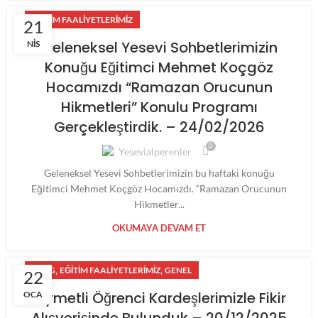
EĞITIM FAALIYETLERIMIZ
21
Geleneksel Yesevi Sohbetlerimizin
NIS
Konuğu Eğitimci Mehmet Koçgöz
Hocamızdı “Ramazan Orucunun
Hikmetleri” Konulu Programı
Gerçekleştirdik. – 24/02/2026
0
Yesevialperenler
Geleneksel Yesevi Sohbetlerimizin bu haftaki konuğu
Eğitimci Mehmet Koçgöz Hocamızdı. “Ramazan Orucunun
Hikmetler...
OKUMAYA DEVAM ET
,
,
BLOG
EĞITIM FAALIYETLERIMIZ
GENEL
22
Kıymetli Öğrenci Kardeşlerimizle Fikir
OCA