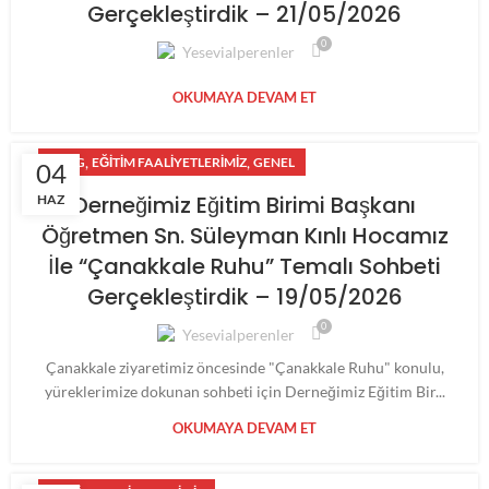
Gerçekleştirdik – 21/05/2026
0
Yesevialperenler
OKUMAYA DEVAM ET
,
,
BLOG
EĞITIM FAALIYETLERIMIZ
GENEL
04
Derneğimiz Eğitim Birimi Başkanı
HAZ
Öğretmen Sn. Süleyman Kınlı Hocamız
İle “Çanakkale Ruhu” Temalı Sohbeti
Gerçekleştirdik – 19/05/2026
0
Yesevialperenler
Çanakkale ziyaretimiz öncesinde "Çanakkale Ruhu" konulu,
yüreklerimize dokunan sohbeti için Derneğimiz Eğitim Bir...
OKUMAYA DEVAM ET