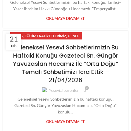
Geleneksel Yesevi Sohbetlerimizin bu haftaki konuğu, Tarihçi-
Yazar İbrahim Hakkı Gündoğdu Hocamızdı. "Emperyalist...
OKUMAYA DEVAM ET
,
,
BLOG
EĞITIM FAALIYETLERIMIZ
GENEL
21
Geleneksel Yesevi Sohbetlerimizin Bu
NIS
Haftaki Konuğu Gazeteci Sn. Güngör
Yavuzaslan Hocamız İle “Orta Doğu”
Temalı Sohbetimizi İcra Ettik –
21/04/2026
0
Yesevialperenler
Geleneksel Yesevi Sohbetlerimizin bu haftaki konuğu,
Gazeteci Sn. Güngör Yavuzaslan Hocamızdı. "Orta Doğu"
konulu...
OKUMAYA DEVAM ET