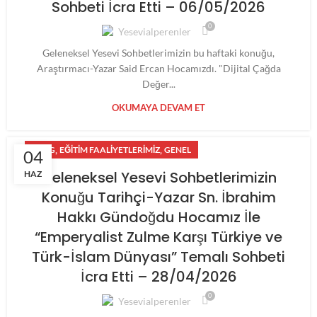
Sohbeti İcra Etti – 06/05/2026
0
Yesevialperenler
Geleneksel Yesevi Sohbetlerimizin bu haftaki konuğu,
Araştırmacı-Yazar Said Ercan Hocamızdı. "Dijital Çağda
Değer...
OKUMAYA DEVAM ET
,
,
BLOG
EĞITIM FAALIYETLERIMIZ
GENEL
04
Geleneksel Yesevi Sohbetlerimizin
HAZ
Konuğu Tarihçi-Yazar Sn. İbrahim
Hakkı Gündoğdu Hocamız İle
“Emperyalist Zulme Karşı Türkiye ve
Türk-İslam Dünyası” Temalı Sohbeti
İcra Etti – 28/04/2026
0
Yesevialperenler