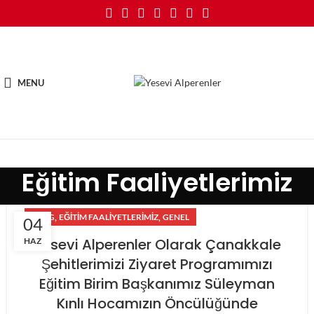
MENU
Eğitim Faaliyetlerimiz
,
,
BLOG
EĞITIM FAALIYETLERIMIZ
GENEL
04
Yesevi Alperenler Olarak Çanakkale
HAZ
Şehitlerimizi Ziyaret Programımızı
Eğitim Birim Başkanımız Süleyman
Kınlı Hocamızın Öncülüğünde